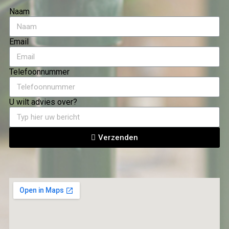
Naam
Email
Telefoonnummer
U wilt advies over?
Verzenden